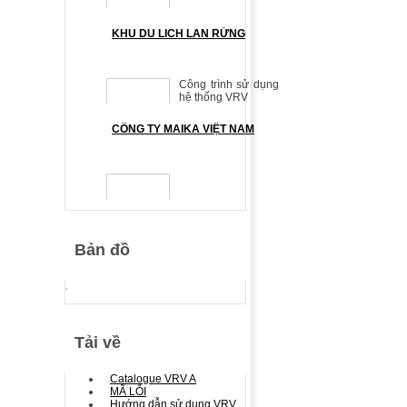
KHU DU LICH LAN RỪNG
Công trình sử dụng
hệ thống VRV
CÔNG TY MAIKA VIỆT NAM
Bản đồ
Tải về
Catalogue VRV A
MÃ LỖI
Hướng dẫn sử dụng VRV