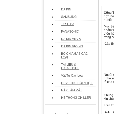
DAIKIN
Công 
hợp ho
SAMSUNG
nghiệm
TOSHIBA
Mục ti
phẩm th
PANASONIC
điều h
trong c
DAIKIN VRV A
Các lĩ
DAIKIN VRV 4S
BỘ CHIA GAS CÁC
LOẠI
TÀI LIỆU &
CATALOGUE
Ngoài r
Vật Tư Các Loại
nghe s
tế cao
HRV - THU HỒI NHIỆT
MÁY LÀM MÁT
Chúng 
HE THONG CHILLER
xin chú
Trân tr
BGĐ -