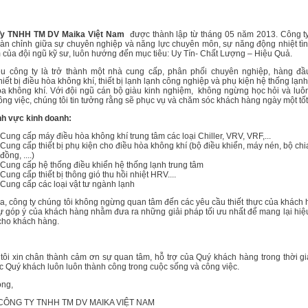
Ty TNHH TM DV Maika Việt Nam
được thành lập từ tháng 05 năm 2013. Công ty
àn chỉnh giữa sự chuyên nghiệp và năng lực chuyên môn, sự năng động nhiệt tìn
 của đội ngũ kỹ sư, luôn hướng đến mục tiêu: Uy Tín- Chất Lượng – Hiệu Quả.
êu công ty là trở thành một nhà cung cấp, phân phối chuyên nghiệp, hàng đầ
iết bị điều hòa không khí, thiết bị lạnh lạnh công nghiệp và phụ kiện hệ thống lạnh
òa không khí. Với đội ngũ cán bộ giàu kinh nghiệm, không ngừng học hỏi và luô
ông việc, chúng tôi tin tưởng rằng sẽ phục vụ và chăm sóc khách hàng ngày một tố
nh vực kinh doanh:
Cung cấp máy điều hòa không khí trung tâm các loại Chiller, VRV, VRF,...
Cung cấp thiết bị phụ kiện cho điều hòa không khí (bộ điều khiển, máy nén, bộ chi
đồng, ....)
Cung cấp hệ thống điều khiển hệ thống lạnh trung tâm
Cung cấp thiết bị thông gió thu hồi nhiệt HRV....
Cung cấp các loại vật tư ngành lạnh
a, công ty chúng tôi không ngừng quan tâm đến các yêu cầu thiết thực của khách 
ự góp ý của khách hàng nhằm đưa ra những giải pháp tối ưu nhất để mang lại hiệ
 cho khách hàng.
tôi xin chân thành cảm ơn sự quan tâm, hỗ trợ của Quý khách hàng trong thời g
c Quý khách luôn luôn thành công trong cuộc sống và công việc.
ong,
 CÔNG TY TNHH TM DV MAIKA VIỆT NAM