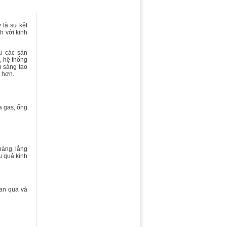
 là sự kết
h với kinh
u các sản
, hệ thống
n sáng tạo
t hơn.
a gas, ống
hàng, lắng
u quả kinh
ian qua và