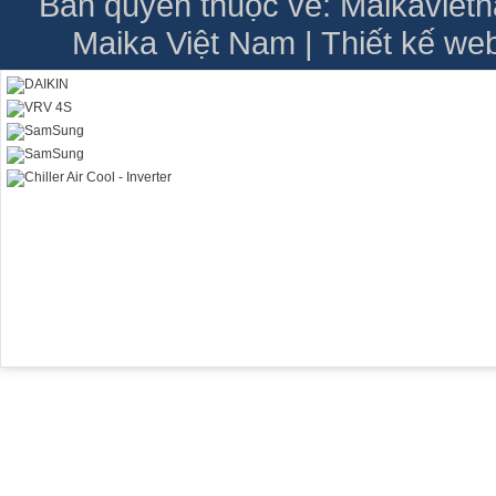
Bản quyền thuộc về: Maikavie
Maika Việt Nam | Thiết kế we